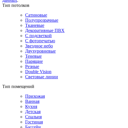
данных
.
Тип потолков
Сатиновые
Полупрозрачные
Тканевые
Декоративные ПВХ
С подсветкой
С фотопечатью
Звездное небо
Двухуровневые
Теневые
Парящие
Резные
Double Vision
Световые линии
Тип помещений
Прихожая
Ванная
Кухня
Детская
Спальня
Гостиная
Бассейн