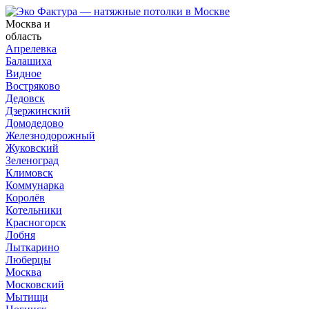
Москва и
область
Апрелевка
Балашиха
Видное
Востряково
Дедовск
Дзержинский
Домодедово
Железнодорожный
Жуковский
Зеленоград
Климовск
Коммунарка
Королёв
Котельники
Красногорск
Лобня
Лыткарино
Люберцы
Москва
Московский
Мытищи