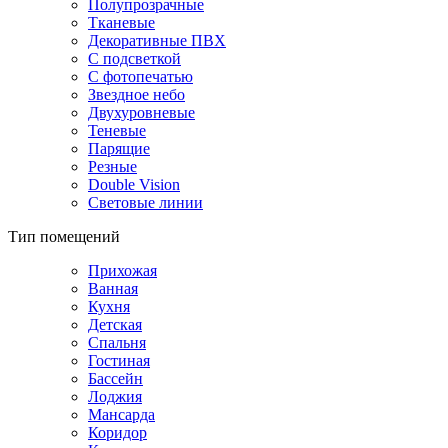
Полупрозрачные
Тканевые
Декоративные ПВХ
С подсветкой
С фотопечатью
Звездное небо
Двухуровневые
Теневые
Парящие
Резные
Double Vision
Световые линии
Тип помещений
Прихожая
Ванная
Кухня
Детская
Спальня
Гостиная
Бассейн
Лоджия
Мансарда
Коридор