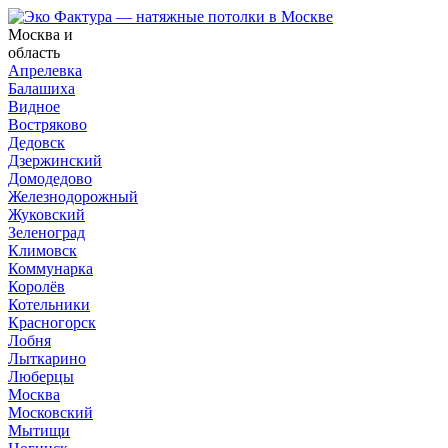
Москва и
область
Апрелевка
Балашиха
Видное
Востряково
Дедовск
Дзержинский
Домодедово
Железнодорожный
Жуковский
Зеленоград
Климовск
Коммунарка
Королёв
Котельники
Красногорск
Лобня
Лыткарино
Люберцы
Москва
Московский
Мытищи