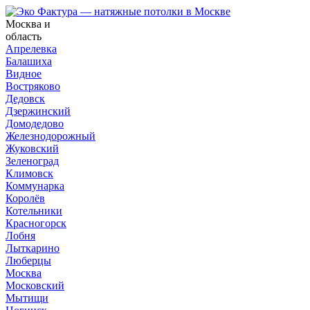
Москва и
область
Апрелевка
Балашиха
Видное
Востряково
Дедовск
Дзержинский
Домодедово
Железнодорожный
Жуковский
Зеленоград
Климовск
Коммунарка
Королёв
Котельники
Красногорск
Лобня
Лыткарино
Люберцы
Москва
Московский
Мытищи