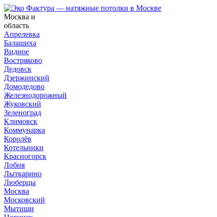
Москва и
область
Апрелевка
Балашиха
Видное
Востряково
Дедовск
Дзержинский
Домодедово
Железнодорожный
Жуковский
Зеленоград
Климовск
Коммунарка
Королёв
Котельники
Красногорск
Лобня
Лыткарино
Люберцы
Москва
Московский
Мытищи