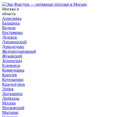
Москва и
область
Апрелевка
Балашиха
Видное
Востряково
Дедовск
Дзержинский
Домодедово
Железнодорожный
Жуковский
Зеленоград
Климовск
Коммунарка
Королёв
Котельники
Красногорск
Лобня
Лыткарино
Люберцы
Москва
Московский
Мытищи