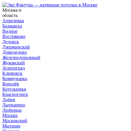
Москва и
область
Апрелевка
Балашиха
Видное
Востряково
Дедовск
Дзержинский
Домодедово
Железнодорожный
Жуковский
Зеленоград
Климовск
Коммунарка
Королёв
Котельники
Красногорск
Лобня
Лыткарино
Люберцы
Москва
Московский
Мытищи