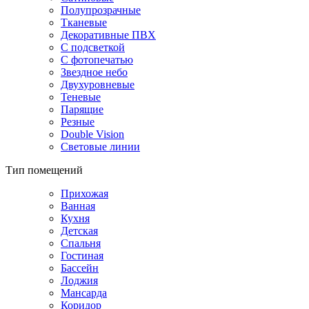
Полупрозрачные
Тканевые
Декоративные ПВХ
С подсветкой
С фотопечатью
Звездное небо
Двухуровневые
Теневые
Парящие
Резные
Double Vision
Световые линии
Тип помещений
Прихожая
Ванная
Кухня
Детская
Спальня
Гостиная
Бассейн
Лоджия
Мансарда
Коридор