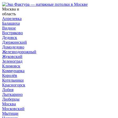
Москва и
область
Апрелевка
Балашиха
Видное
Востряково
Дедовск
Дзержинский
Домодедово
Железнодорожный
Жуковский
Зеленоград
Климовск
Коммунарка
Королёв
Котельники
Красногорск
Лобня
Лыткарино
Люберцы
Москва
Московский
Мытищи