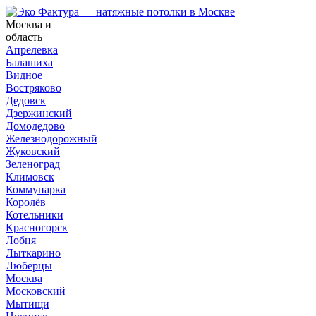
Москва и
область
Апрелевка
Балашиха
Видное
Востряково
Дедовск
Дзержинский
Домодедово
Железнодорожный
Жуковский
Зеленоград
Климовск
Коммунарка
Королёв
Котельники
Красногорск
Лобня
Лыткарино
Люберцы
Москва
Московский
Мытищи