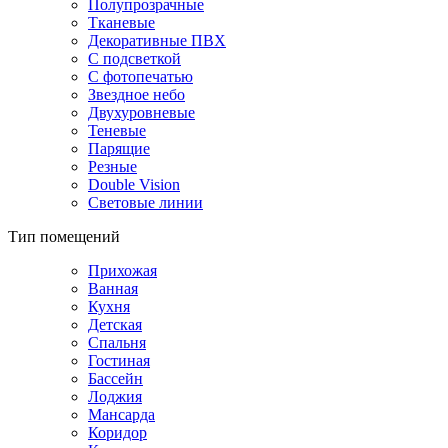
Полупрозрачные
Тканевые
Декоративные ПВХ
С подсветкой
С фотопечатью
Звездное небо
Двухуровневые
Теневые
Парящие
Резные
Double Vision
Световые линии
Тип помещений
Прихожая
Ванная
Кухня
Детская
Спальня
Гостиная
Бассейн
Лоджия
Мансарда
Коридор