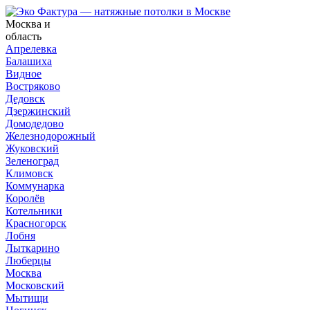
Москва и
область
Апрелевка
Балашиха
Видное
Востряково
Дедовск
Дзержинский
Домодедово
Железнодорожный
Жуковский
Зеленоград
Климовск
Коммунарка
Королёв
Котельники
Красногорск
Лобня
Лыткарино
Люберцы
Москва
Московский
Мытищи