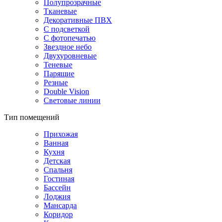
Полупрозрачные
Тканевые
Декоративные ПВХ
С подсветкой
С фотопечатью
Звездное небо
Двухуровневые
Теневые
Парящие
Резные
Double Vision
Световые линии
Тип помещений
Прихожая
Ванная
Кухня
Детская
Спальня
Гостиная
Бассейн
Лоджия
Мансарда
Коридор