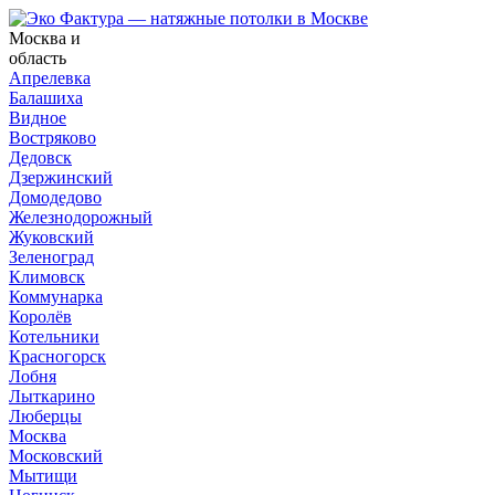
Москва и
область
Апрелевка
Балашиха
Видное
Востряково
Дедовск
Дзержинский
Домодедово
Железнодорожный
Жуковский
Зеленоград
Климовск
Коммунарка
Королёв
Котельники
Красногорск
Лобня
Лыткарино
Люберцы
Москва
Московский
Мытищи